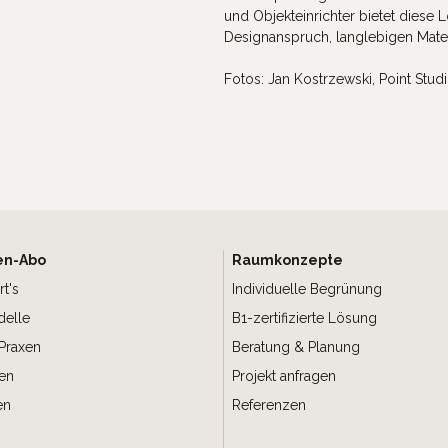
und Objekteinrichter bietet diese 
Designanspruch, langlebigen Mate
Fotos: Jan Kostrzewski, Point Stud
en-Abo
Raumkonzepte
rt's
Individuelle Begrünung
elle
B1-zertifizierte Lösung
Praxen
Beratung & Planung
gen
Projekt anfragen
en
Referenzen