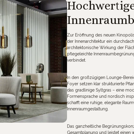
Hochwertig
Innenraumb
Zur Eröffnung des neuen Kinopol
der Innenarchitektur ein durchdach
architektonische Wirkung der Fläc
pflegeleichte Innenraumbegrünung,
verbindet.
In den großzügigen Lounge-Bereic
Foyer setzen klar strukturierte Pf
das gradlinige Syltgras – eine mo
Formensprache und nordisch inspir
schafft eine ruhige, elegante Rau
Innenraumgestaltung.
Das ganzheitliche Begrünungskonzep
Gesamtplanung und leistet einen we