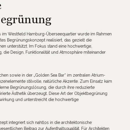
e
egrünung
is im Westfield Hamburg-Überseequartier wurde im Rahmen
tes Begrünungskonzept realisiert, das gezielt die
hen unterstützt. Im Fokus stand eine hochwertige,
 die Design, Funktionalität und Atmosphäre miteinander
hen sowie in der „Golden Sea Bar“ im zentralen Atrium-
lanzenelemente stilvolle, natürliche Akzente. Zum Einsatz kam
derne Begrünungslösung, die durch ihre reduzierte
ierte Ästhetik überzeugt. Diese Art der Objektbegrünung
mwirkung und unterstreicht die hochwertige
t integriert sich nahtlos in die architektonische
sentlichen Beitrag zur Aufenthaltsqualität. Für Architekten