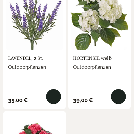
LAVENDEL, 2 St.
HORTENSIE weiß
Outdoorpflanzen
Outdoorpflanzen
Regulärer Preis:
Regulärer Preis:
35,00 €
39,00 €