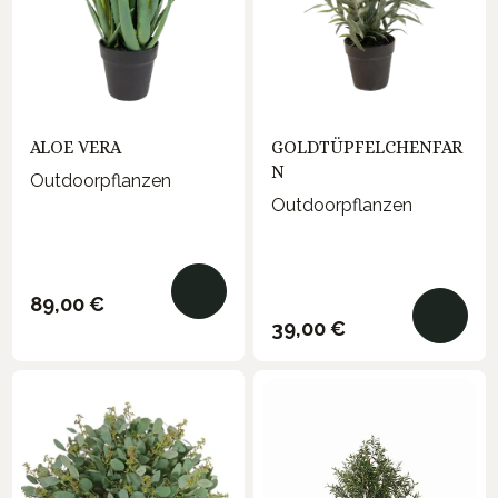
ALOE VERA
GOLDTÜPFELCHENFAR
N
Outdoorpflanzen
Outdoorpflanzen
Regulärer Preis:
89,00 €
Regulärer Preis:
39,00 €