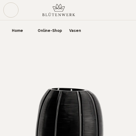
Zum Hauptinhalt springen
War
Home
Online-Shop
Vasen
Bildergalerie überspringen