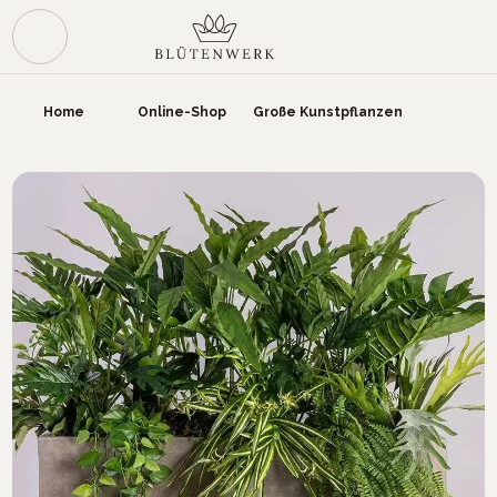
Zum Hauptinhalt springen
War
Home
Online-Shop
Große Kunstpflanzen
Bildergalerie überspringen