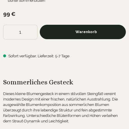
bunte Sommerblüten
99 €
Produkt Anzahl: Gib den gewünschten Wert ein oder benutze die Sch
Warenkorb
Sofort verfügbar, Lieferzeit: 5-7 Tage
Sommerliches Gesteck
Dieses kleine Blumengesteck in einem stilvollen Steingfäß vereint
modernes Design mit einer frischen, natürlichen Ausstrahlung. Die
ausgewählte Blumenkomposition aus sommerlichen Blumen
überzeugt durch ihre lebendige Struktur und fein abgestimmte
Farbwirkung. Unterschiedliche Blütenformen und Höhen verleihen
dem Strauß Dynamik und Leichtigkeit.