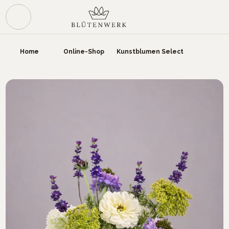
Zum Hauptinhalt springen
War
Home
Online-Shop
Kunstblumen Select
Bildergalerie überspringen