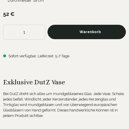
Durchmesser: 18 cm
52 €
Produkt Anzahl: Gib den gewünschten Wert ein oder benutze die Sch
Warenkorb
Sofort verfügbar, Lieferzeit: 5-7 Tage
Exklusive DutZ Vase
Bei DutZ dreht sich alles um mundgeblasenes Glas. Jede Vase, Schale,
jedes Gefäß, Windlicht, jeder Kerzenständer, jedes Kerzenglas und
Trinkglas wird mundgeblasen und von überwiegend europäischen
Glasbläsern von Hand geformt. Dieses handwerkliche Können ist in
jedem Produkt sichtbar.