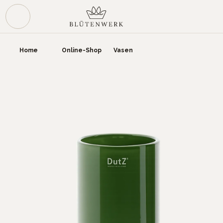
Zum Hauptinhalt springen
War
Home
Online-Shop
Vasen
Bildergalerie überspringen