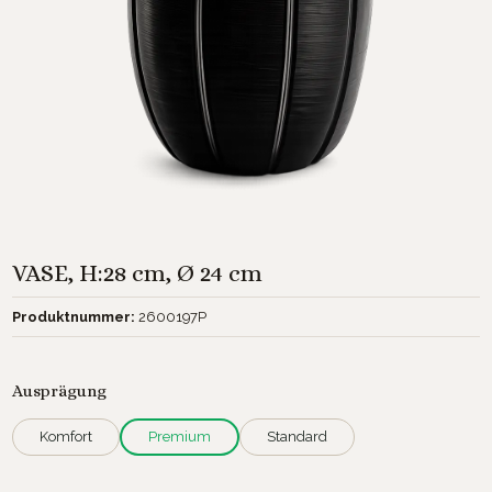
VASE, H:28 cm, Ø 24 cm
Produktnummer:
2600197P
auswählen
Ausprägung
Komfort
Premium
Standard