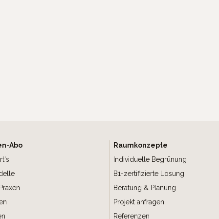
en-Abo
Raumkonzepte
rt's
Individuelle Begrünung
elle
B1-zertifizierte Lösung
Praxen
Beratung & Planung
gen
Projekt anfragen
en
Referenzen