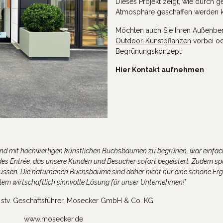
Dieses Projekt zeigt, wie durch 
Atmosphäre geschaffen werden k
Möchten auch Sie Ihren Außenber
Outdoor-Kunstpflanzen
vorbei ode
Begrünungskonzept.
Hier Kontakt aufnehmen
d mit hochwertigen künstlichen Buchsbäumen zu begrünen, war einfach 
des Entrée, das unsere Kunden und Besucher sofort begeistert. Zudem sp
n müssen. Die naturnahen Buchsbäume sind daher nicht nur eine schöne E
llem wirtschaftlich sinnvolle Lösung für unser Unternehmen!"
, stv. Geschäftsführer, Mosecker GmbH & Co. KG
www.mosecker.de