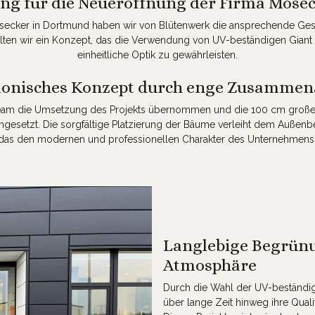
g für die Neueröffnung der Firma Mose
osecker in Dortmund haben wir von Blütenwerk die ansprechende G
lten wir ein Konzept, das die Verwendung von UV-beständigen Giant
einheitliche Optik zu gewährleisten.
nisches Konzept durch enge Zusammen
Team die Umsetzung des Projekts übernommen und die 100 cm großen
ingesetzt. Die sorgfältige Platzierung der Bäume verleiht dem Außen
das den modernen und professionellen Charakter des Unternehmens u
Langlebige Begrünu
Atmosphäre
Durch die Wahl der UV-beständige
über lange Zeit hinweg ihre Quali