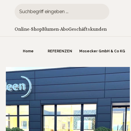
 Hauptinhalt springen
Zur Suche springen
Zur Hauptnavigation springen
Online-Shop
Blumen-Abo
Geschäftskunden
Home
REFERENZEN
Mosecker GmbH & Co KG